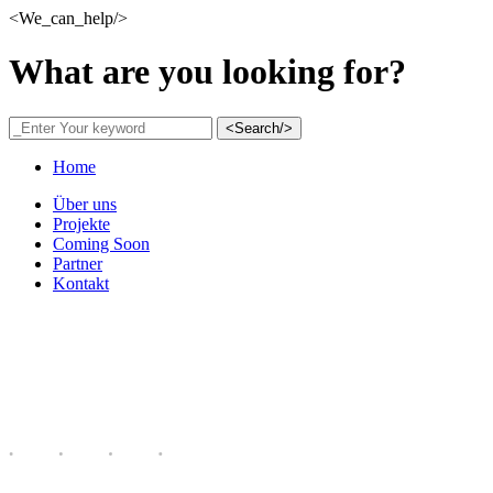
<We_can_help/>
What are you looking for?
<Search/>
Home
Über uns
Projekte
Coming Soon
Partner
Kontakt