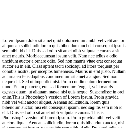
Lorem Ipsum dolor sit amet quid dolormentum. nibh vel velit auctor
aliqunean sollicitudinlorem quis bibendum auci elit consequat ipsutis
sem nibh id elit. Duis sed odio sit amet nibh vulputate cursus a sit
amet mauris. Morbiaccumsan ipsum velit. Nam nec tellus a odio
tincidunt auctor a ornare odio. Sed non mauris vitae erat consequat
auctor eu in elit. Class aptent taciti sociosqu ad litora torquent per
conubia nostra, per inceptos himenaeos. Mauris in erat justo. Nullam
ac urna eu felis dapibus condimentum sit amet a augue. Sed non
neque elit. Sed ut imperdiet nisi. Proin condimentum fermentum
nunc. Etiam pharetra, erat sed fermentum feugiat, velit mauris
egestas quam, ut aliquam massa nisl quis neque. Suspendisse in orci
enim.This is Photoshop’s version of Lorem Ipsum. Proin gravida
nibh vel velit auctor aliquet. Aenean sollicitudin, lorem quis
bibendum auctor, nisi elit consequat ipsum, nec sagittis sem nibh id
elit. Duis sed odio sit amet nibh vulputate cursus. This is
Photoshop’s version of Lorem Ipsum. Proin gravida nibh vel velit
auctor aliquet. Aenean sollicitudin, lorem quis bibendum auctor, nisi
elit consequat ipsum, nec sagittis sem nibh id elit. Duis sed odio sit