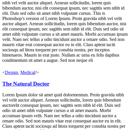
nibh vel velit auctor aliquet. Aenean sollicitudin, lorem quis
bibendum auctor, nisi elit consequat ipsum, nec sagittis sem nibh id
elit. Duis sed odio sit amet nibh vulputate cursus. This is
Photoshop’s version of Lorem Ipsum. Proin gravida nibh vel velit
auctor aliquet. Aenean sollicitudin, lorem quis bibendum auctor, nisi
elit consequat ipsum, nec sagittis sem nibh id elit. Duis sed odio sit
amet nibh vulputate cursus a sit amet mauris. Morbi accumsan ipsum
velit. Nam nec tellus a odio tincidunt auctor a ornare odio. Sed non
mauris vitae erat consequat auctor eu in elit. Class aptent taciti
sociosqu ad litora torquent per conubia nostra, per inceptos
himenaeos. Mauris in erat justo. Nullam ac urna eu felis dapibus
condimentum sit amet a augue. Sed non neque eli
<
Design
,
Medical
/>
The Natural Doctor
Lorem Ipsum dolor sit amet quid dolormentum. Proin gravida nibh
vel velit auctor aliquet. Aenean sollicitudin, lorem quis bibendum
auctorelit consequat ipsum, nec sagittis sem nibh id elit. Duis sed
odio sit amet nibh vulputate cursus a sit amet mauris. Morbi
accumsan ipsum velit. Nam nec tellus a odio tincidunt auctor a
ornare odio. Sed non mauris vitae erat consequat auctor eu in elit.
Class aptent taciti sociosqu ad litora torquent per conubia nostra per