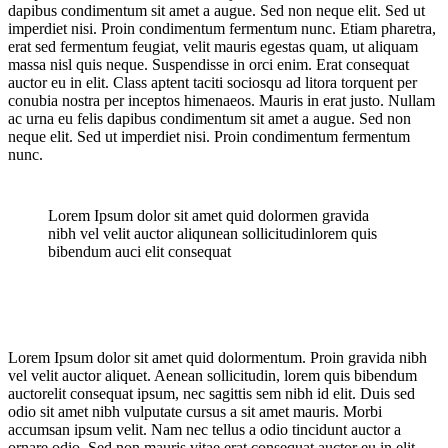
dapibus condimentum sit amet a augue. Sed non neque elit. Sed ut
imperdiet nisi. Proin condimentum fermentum nunc. Etiam pharetra,
erat sed fermentum feugiat, velit mauris egestas quam, ut aliquam
massa nisl quis neque. Suspendisse in orci enim. Erat consequat
auctor eu in elit. Class aptent taciti sociosqu ad litora torquent per
conubia nostra per inceptos himenaeos. Mauris in erat justo. Nullam
ac urna eu felis dapibus condimentum sit amet a augue. Sed non
neque elit. Sed ut imperdiet nisi. Proin condimentum fermentum
nunc.
Lorem Ipsum dolor sit amet quid dolormen gravida
nibh vel velit auctor aliqunean sollicitudinlorem quis
bibendum auci elit consequat
Lorem Ipsum dolor sit amet quid dolormentum. Proin gravida nibh
vel velit auctor aliquet. Aenean sollicitudin, lorem quis bibendum
auctorelit consequat ipsum, nec sagittis sem nibh id elit. Duis sed
odio sit amet nibh vulputate cursus a sit amet mauris. Morbi
accumsan ipsum velit. Nam nec tellus a odio tincidunt auctor a
ornare odio. Sed non mauris vitae erat consequat auctor eu in elit.