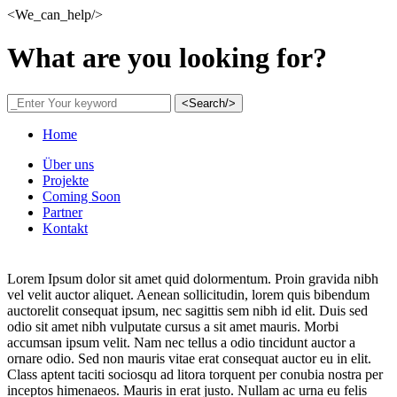
<We_can_help/>
What are you looking for?
<Search/>
Home
Über uns
Projekte
Coming Soon
Partner
Kontakt
Lorem Ipsum dolor sit amet quid dolormentum. Proin gravida nibh
vel velit auctor aliquet. Aenean sollicitudin, lorem quis bibendum
auctorelit consequat ipsum, nec sagittis sem nibh id elit. Duis sed
odio sit amet nibh vulputate cursus a sit amet mauris. Morbi
accumsan ipsum velit. Nam nec tellus a odio tincidunt auctor a
ornare odio. Sed non mauris vitae erat consequat auctor eu in elit.
Class aptent taciti sociosqu ad litora torquent per conubia nostra per
inceptos himenaeos. Mauris in erat justo. Nullam ac urna eu felis