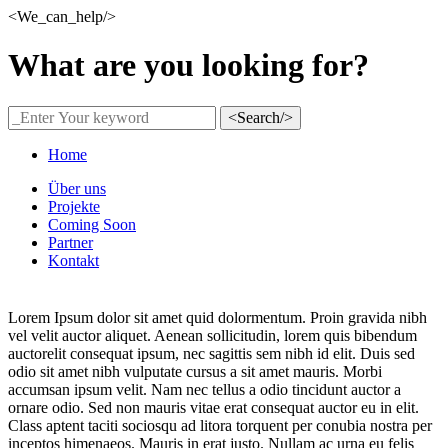
<We_can_help/>
What are you looking for?
<Search/>
Home
Über uns
Projekte
Coming Soon
Partner
Kontakt
Lorem Ipsum dolor sit amet quid dolormentum. Proin gravida nibh
vel velit auctor aliquet. Aenean sollicitudin, lorem quis bibendum
auctorelit consequat ipsum, nec sagittis sem nibh id elit. Duis sed
odio sit amet nibh vulputate cursus a sit amet mauris. Morbi
accumsan ipsum velit. Nam nec tellus a odio tincidunt auctor a
ornare odio. Sed non mauris vitae erat consequat auctor eu in elit.
Class aptent taciti sociosqu ad litora torquent per conubia nostra per
inceptos himenaeos. Mauris in erat justo. Nullam ac urna eu felis