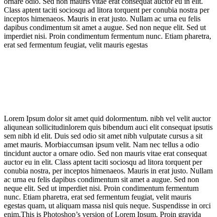
ornare odio. Sed non mauris vitae erat consequat auctor eu in elit.
Class aptent taciti sociosqu ad litora torquent per conubia nostra per
inceptos himenaeos. Mauris in erat justo. Nullam ac urna eu felis
dapibus condimentum sit amet a augue. Sed non neque elit. Sed ut
imperdiet nisi. Proin condimentum fermentum nunc. Etiam pharetra,
erat sed fermentum feugiat, velit mauris egestas
Lorem Ipsum dolor sit amet quid dolormentum. nibh vel velit auctor
aliqunean sollicitudinlorem quis bibendum auci elit consequat ipsutis
sem nibh id elit. Duis sed odio sit amet nibh vulputate cursus a sit
amet mauris. Morbiaccumsan ipsum velit. Nam nec tellus a odio
tincidunt auctor a ornare odio. Sed non mauris vitae erat consequat
auctor eu in elit. Class aptent taciti sociosqu ad litora torquent per
conubia nostra, per inceptos himenaeos. Mauris in erat justo. Nullam
ac urna eu felis dapibus condimentum sit amet a augue. Sed non
neque elit. Sed ut imperdiet nisi. Proin condimentum fermentum
nunc. Etiam pharetra, erat sed fermentum feugiat, velit mauris
egestas quam, ut aliquam massa nisl quis neque. Suspendisse in orci
enim.This is Photoshop’s version of Lorem Ipsum. Proin gravida