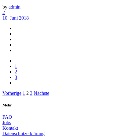
by
admin
2
10. Juni 2018
1
2
3
Beitragsnavigation
Vorherige
1
2
3
Nächste
Mehr
FAQ
Jobs
Kontakt
Datenschutzerklärung