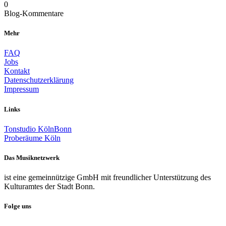
0
Blog-Kommentare
Mehr
FAQ
Jobs
Kontakt
Datenschutzerklärung
Impressum
Links
Tonstudio KölnBonn
Proberäume Köln
Das Musiknetzwerk
ist eine gemeinnützige GmbH mit freundlicher Unterstützung des
Kulturamtes der Stadt Bonn.
Folge uns