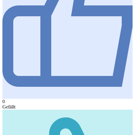
0
Gefällt