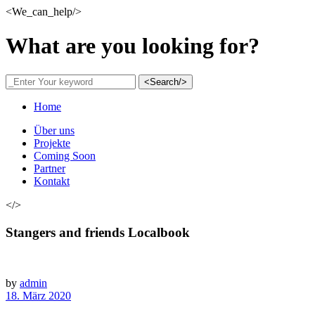
<We_can_help/>
What are you looking for?
<Search/>
Home
Über uns
Projekte
Coming Soon
Partner
Kontakt
</>
Stangers and friends Localbook
by
admin
18. März 2020