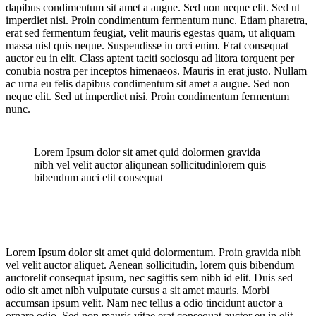
dapibus condimentum sit amet a augue. Sed non neque elit. Sed ut
imperdiet nisi. Proin condimentum fermentum nunc. Etiam pharetra,
erat sed fermentum feugiat, velit mauris egestas quam, ut aliquam
massa nisl quis neque. Suspendisse in orci enim. Erat consequat
auctor eu in elit. Class aptent taciti sociosqu ad litora torquent per
conubia nostra per inceptos himenaeos. Mauris in erat justo. Nullam
ac urna eu felis dapibus condimentum sit amet a augue. Sed non
neque elit. Sed ut imperdiet nisi. Proin condimentum fermentum
nunc.
Lorem Ipsum dolor sit amet quid dolormen gravida
nibh vel velit auctor aliqunean sollicitudinlorem quis
bibendum auci elit consequat
Lorem Ipsum dolor sit amet quid dolormentum. Proin gravida nibh
vel velit auctor aliquet. Aenean sollicitudin, lorem quis bibendum
auctorelit consequat ipsum, nec sagittis sem nibh id elit. Duis sed
odio sit amet nibh vulputate cursus a sit amet mauris. Morbi
accumsan ipsum velit. Nam nec tellus a odio tincidunt auctor a
ornare odio. Sed non mauris vitae erat consequat auctor eu in elit.