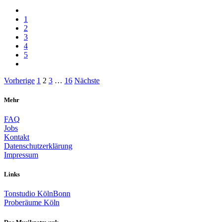
1
2
3
4
5
Beitragsnavigation
Vorherige
1
2
3
…
16
Nächste
Mehr
FAQ
Jobs
Kontakt
Datenschutzerklärung
Impressum
Links
Tonstudio KölnBonn
Proberäume Köln