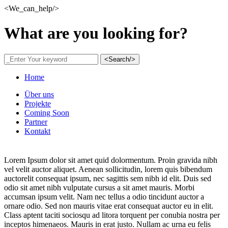
<We_can_help/>
What are you looking for?
<Search/>
Home
Über uns
Projekte
Coming Soon
Partner
Kontakt
Lorem Ipsum dolor sit amet quid dolormentum. Proin gravida nibh
vel velit auctor aliquet. Aenean sollicitudin, lorem quis bibendum
auctorelit consequat ipsum, nec sagittis sem nibh id elit. Duis sed
odio sit amet nibh vulputate cursus a sit amet mauris. Morbi
accumsan ipsum velit. Nam nec tellus a odio tincidunt auctor a
ornare odio. Sed non mauris vitae erat consequat auctor eu in elit.
Class aptent taciti sociosqu ad litora torquent per conubia nostra per
inceptos himenaeos. Mauris in erat justo. Nullam ac urna eu felis