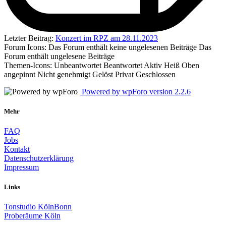
Letzter Beitrag:
Konzert im RPZ am 28.11.2023
Forum Icons:
Das Forum enthält keine ungelesenen Beiträge
Das
Forum enthält ungelesene Beiträge
Themen-Icons:
Unbeantwortet
Beantwortet
Aktiv
Heiß
Oben
angepinnt
Nicht genehmigt
Gelöst
Privat
Geschlossen
Powered by wpForo version 2.2.6
Mehr
FAQ
Jobs
Kontakt
Datenschutzerklärung
Impressum
Links
Tonstudio KölnBonn
Proberäume Köln