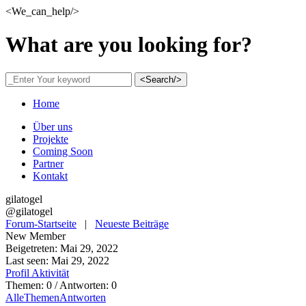
<We_can_help/>
What are you looking for?
<Search/>
Home
Über uns
Projekte
Coming Soon
Partner
Kontakt
gilatogel
@gilatogel
Forum-Startseite
|
Neueste Beiträge
New Member
Beigetreten: Mai 29, 2022
Last seen: Mai 29, 2022
Profil
Aktivität
Themen: 0
/
Antworten: 0
Alle
Themen
Antworten